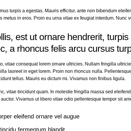
mus turpis a egestas. Mauris efficitur, ante non bibendum eleif
s metus in eros. Proin eu urna vitae ex feugiat interdum. Nunc ve
is, est ut ornare hendrerit, turpis
c, a rhoncus felis arcu cursus turp
o, vitae consequat lorem ornare ultricies. Nullam fringilla ultric
ngilla laoreet in eget lorem. Proin non rhoncus nulla. Pellentesq
ncidunt tellus. Mauris eu dictum mi. Vivamus non finibus ligula.
c, vitae tincidunt quam. In molestie fringilla massa sed eleifend.
auctor. Vivamus ut libero vitae odio pellentesque tempor sit amet
orper eleifend ornare vel augue
 tincidu fermentum blandit