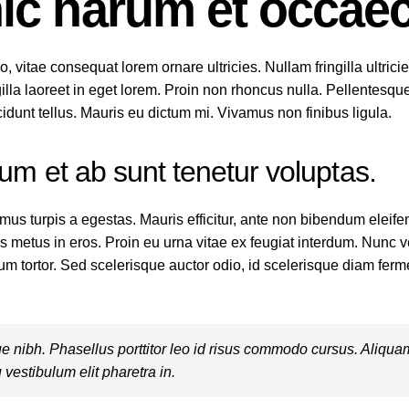
hic harum et occae
o, vitae consequat lorem ornare ultricies. Nullam fringilla ultric
ngilla laoreet in eget lorem. Proin non rhoncus nulla. Pellentesq
ncidunt tellus. Mauris eu dictum mi. Vivamus non finibus ligula.
um et ab sunt tenetur voluptas.
mus turpis a egestas. Mauris efficitur, ante non bibendum eleif
s metus in eros. Proin eu urna vitae ex feugiat interdum. Nunc ve
m tortor. Sed scelerisque auctor odio, id scelerisque diam ferm
que nibh. Phasellus porttitor leo id risus commodo cursus. Aliqua
 vestibulum elit pharetra in.