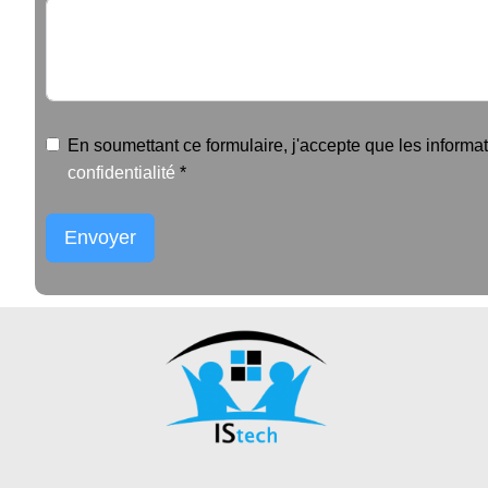
En soumettant ce formulaire, j'accepte que les informa
confidentialité
*
Envoyer
Alternative: