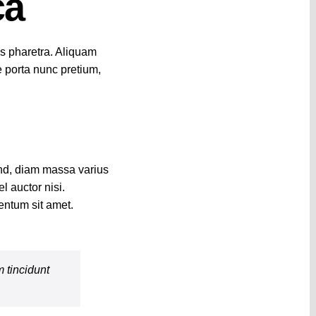
ca
ies pharetra. Aliquam
ue porta nunc pretium,
end, diam massa varius
l auctor nisi.
entum sit amet.
m tincidunt