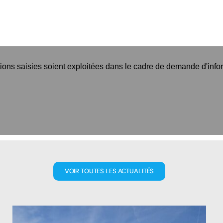
tions saisies soient exploitées dans le cadre de demande d'info
VOIR TOUTES LES ACTUALITÉS