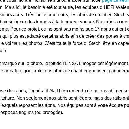
e vous montrer, ici sur le site ou encore sur notre
page Linkedi
on. Mais ici, le besoin a été tout autre, les équipes d’HEFI avaie
eurs abris. Très facile pour nous, les abris de chantier IStech 
t ainsi former des tunnels à la longueur voulue. Nos abris corr
tente. Pour ce projet, ce ne sont pas moins que 17 abris qui ont
qui plus est adapté certains abris afin de créer des portes à c
 voir sur les photos. C’est toute la force d’IStech, être en cap
oin.
remarqué sur la photo, le toit de l’ENSA Limoges est légèremen
une armature gonflable, nos abris de chantier épousent parfaitem
ose des abris, l’impératif était bien entendu de ne pas abimer la 
 toiture. Non seulement nos abris sont légers, mais des rails on
r lesquels reposent les abris. Nos équipes sont à votre écoute p
espaces fragiles (ou protégés).