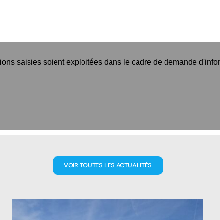
tions saisies soient exploitées dans le cadre de demande d'info
VOIR TOUTES LES ACTUALITÉS