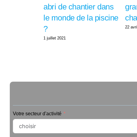
abri de chantier dans
gra
le monde de la piscine
cha
?
22 avr
1 juillet 2021
Votre secteur d'activité