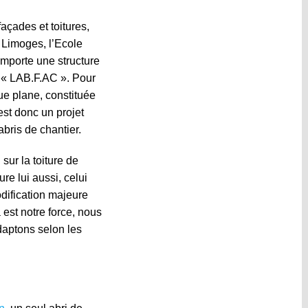
açades et toitures,
 Limoges, l’Ecole
omporte une structure
nd « LAB.F.AC ». Pour
ue plane, constituée
est donc un projet
bris de chantier.
 sur la toiture de
re lui aussi, celui
dification majeure
est notre force, nous
daptons selon les