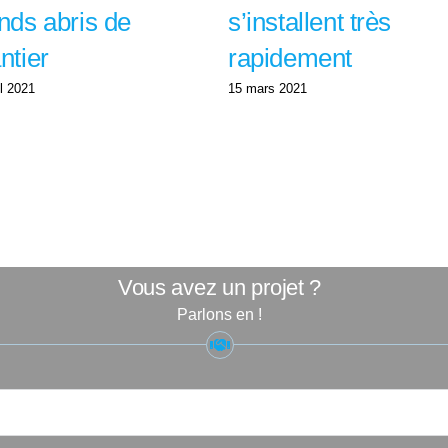
nds abris de
s’installent très
ntier
rapidement
il 2021
15 mars 2021
Vous avez un projet ?
Parlons en !