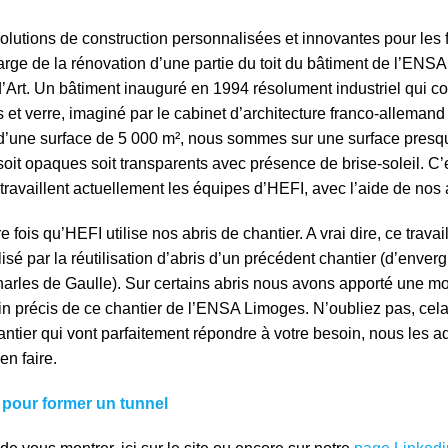
olutions de construction personnalisées et innovantes pour les f
arge de la rénovation d’une partie du toit du bâtiment de l’ENSA
’Art. Un bâtiment inauguré en 1994 résolument industriel qui c
ois et verre, imaginé par le cabinet d’architecture franco-allema
re d’une surface de 5 000 m², nous sommes sur une surface presq
oit opaques soit transparents avec présence de brise-soleil. C’
travaillent actuellement les équipes d’HEFI, avec l’aide de nos a
 fois qu’HEFI utilise nos abris de chantier. A vrai dire, ce travail
sé par la réutilisation d’abris d’un précédent chantier (d’envergu
harles de Gaulle). Sur certains abris nous avons apporté une mo
n précis de ce chantier de l’ENSA Limoges. N’oubliez pas, cela 
ntier qui vont parfaitement répondre à votre besoin, nous les a
en faire.
 pour former un tunnel