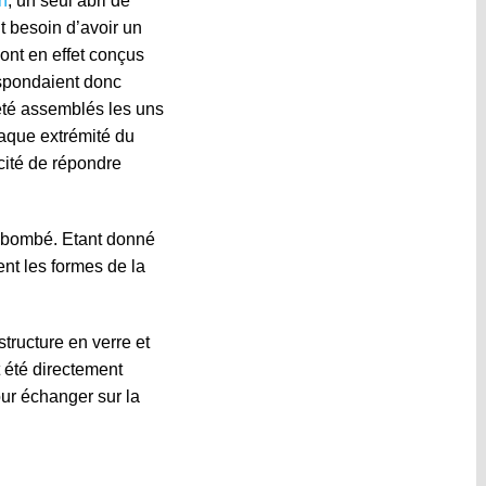
n
, un seul abri de
nt besoin d’avoir un
sont en effet conçus
espondaient donc
 été assemblés les uns
haque extrémité du
acité de répondre
t bombé. Etant donné
ent les formes de la
structure en verre et
t été directement
our échanger sur la