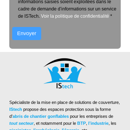
informations saisies soient exploitées dans le
cadre de demande d'informations sur un service
de ISTech.
Voir la politique de confidentialité
*
Envoyer
Alternative:
Spécialiste de la mise en place de solutions de couverture,
IStech
propose des espaces protection sous la forme
d’
abris de chantier gonflables
pour les entreprises de
tout secteur
, et notamment pour le
BTP
,
l’industrie
, les