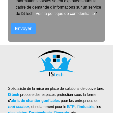
informations saisies soient exploitées dans le
cadre de demande d'informations sur un service
de ISTech.
Voir la politique de confidentialité
*
Envoyer
Alternative:
Spécialiste de la mise en place de solutions de couverture,
IStech
propose des espaces protection sous la forme
d’
abris de chantier gonflables
pour les entreprises de
tout secteur
, et notamment pour le
BTP
,
l’industrie
, les
piscinistes
,
l’archéologie
,
l’énergie
, etc.